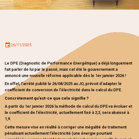
26/11/2025
Le DPE (Diagnostic de Performance Energétique) a déjà longuement
fait parler de lui par le passé, mais cet été le gouvernement a
annoncé une nouvelle réforme applicable dès le 1er janvier 2026 !
En effet, l’arrêté publié le 26/08/2025 au JO, prévoit d’adapter le
coefficient de conversion de l’électricité dans le calcul du DPE.
heter
Concrètement qu’est-ce que cela signifie ?
Nos biens à vendre
A partir du 1er janvier 2026 la méthode de calcul du DPE va évoluer et
le coefficient de l’électricité, actuellement fixé à 2,3, sera abaissé à
1,9.
Nos terrains à vendre
Cette mesure vise en réalité à corriger une inégalité de traitement
pénalisant actuellement l’électricité (une énergie pourtant