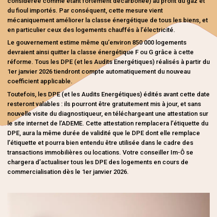
considérée comme étant fortement décarbonée) au profit du gaz et
Nos programmes neufs
du fioul importés.
Par conséquent, cette mesure vient
mécaniquement améliorer la classe énergétique de tous les biens, et
en particulier ceux des logements chauffés à l’électricité.
Location accession (PSLA)
Le gouvernement estime même qu’environ 850 000 logements
devraient ainsi quitter la classe énergétique F ou G grâce à cette
réforme.
Tous les DPE (et les Audits Energétiques) réalisés à partir du
Les financements
1er janvier 2026 tiendront compte automatiquement du nouveau
coefficient applicable.
Toutefois, les DPE (et les Audits Energétiques) édités avant cette date
Comment devenir propriétaire
resteront valables : ils pourront être gratuitement mis à jour, et sans
nouvelle visite du diagnostiqueur, en téléchargeant une attestation sur
le site internet de l’ADEME. Cette attestation remplacera l’étiquette du
Locaux commerciaux et professionnels à ven
DPE, aura la même durée de validité que le DPE dont elle remplace
l’étiquette et pourra bien entendu être utilisée dans le cadre des
transactions immobilières ou locations. Votre conseiller Im-Ô se
chargera d’actualiser tous les DPE des logements en cours de
commercialisation dès le 1er janvier 2026.
uer
Nos biens à louer