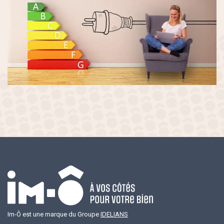
Locaux commerciaux et professionnels
rvices PRO
Mandats de gestion
Location d’espaces
s engagements
Im-Ô est une marque du Groupe
IDELIANS