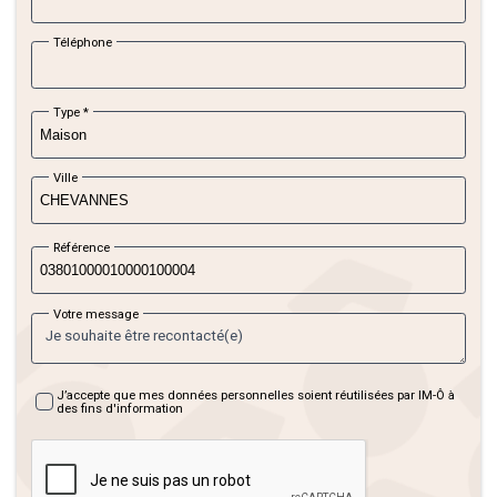
Nos terrains à vendre
Téléphone
8
Nos programmes neufs
Type
*
Location accession (PSLA)
Ville
kgCO2/m²/an
Les financements
consommation
Référence
émission
(énergie primaire)
Comment devenir propriétaire
Votre message
*
223
8
Locaux commerciaux et professionnels à ven
J’accepte que mes données personnelles soient réutilisées par IM-Ô à
des fins d'information
kWh/m²/an
kgCO2/m²/an
uer