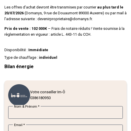
Les offres d’achat devront être transmises par courrier
au plus tard le
20/07/2026
(Domanys, 9 rue de Douaumont 89000 Auxerre) ou par mail à
l’adresse suivante : devenirproprietaire@domanys.fr.
Prix de vente : 102 000€
– Frais de notaire réduits ! Vente soumise à la
règlementation en vigueur : article L. 443-11 du CCH.
Disponibilité :
Immédiate
Type de chauffage :
individuel
Bilan énergie
logeme
peu d’émissions
émissions
extrême
Votre conseiller Im-Ô
0386180950
heter
Nom & Prénom
*
Nos biens à vendre
Email
*