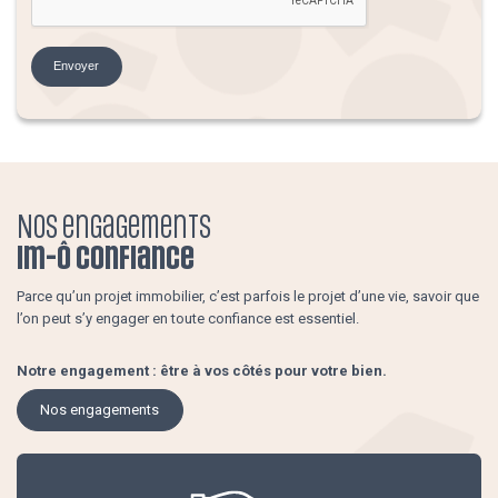
Nos biens à louer
Envoyer
Locaux commerciaux et professionnels
rvices PRO
Mandats de gestion
Nos engagements
Im-ô confiance
passoire
Location d’espaces
Parce qu’un projet immobilier, c’est parfois le projet d’une vie, savoir que
énergétique
l’on peut s’y engager en toute confiance est essentiel.
Notre engagement : être à vos côtés pour votre bien.
s engagements
Nos engagements
émissions de CO