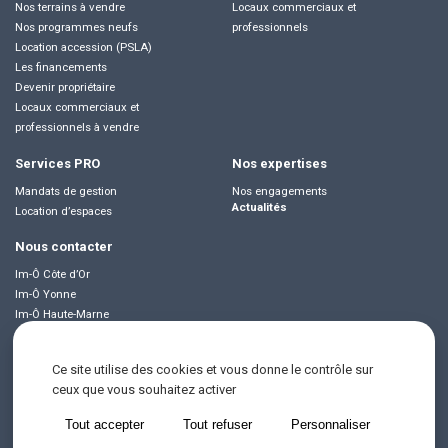
Nos terrains à vendre
Locaux commerciaux et
Locaux commerciaux et professionnels à ven
Nos programmes neufs
professionnels
Location accession (PSLA)
Les financements
Devenir propriétaire
uer
Locaux commerciaux et
professionnels à vendre
Nos biens à louer
Services PRO
Nos expertises
Mandats de gestion
Nos engagements
Locaux commerciaux et professionnels
Actualités
Location d’espaces
Nous contacter
Im-Ô Côte d’Or
rvices PRO
Im-Ô Yonne
Im-Ô Haute-Marne
Mandats de gestion
Im-Ô Jura
Im-Ô Doubs
Ce site utilise des cookies et vous donne le contrôle sur
ceux que vous souhaitez activer
Location d’espaces
©Copyright im-Ô
Tout accepter
Tout refuser
Personnaliser
Mentions légales
Données personnelles