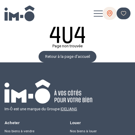
heter
404
Nos biens à vendre
Nos terrains à vendre
Page non trouvée
Retour à la page d'accueil
Nos programmes neufs
Location accession (PSLA)
Les financements
Im-Ô est une marque du Groupe
IDELIANS
Comment devenir propriétaire
Acheter
Louer
Nos biens à vendre
Nos biens à louer